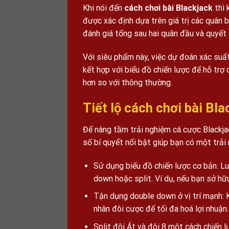
Khi nói đến
cách chơi bài Blackjack
thì 
được xác định dựa trên giá trị các quân b
đánh giá tổng sau hai quân đầu và quyết 
Với siêu phẩm này, việc dự đoán xác suất
kết hợp với biểu đồ chiến lược để hỗ trợ
hơn so với thông thường.
Tiết lộ cách chơi bài Bl
Để nâng tầm trải nghiệm cá cược Blackja
số bí quyết nổi bật giúp bạn có một trải
Sử dụng biểu đồ chiến lược cơ bản: L
down hoặc split. Ví dụ, nếu bạn sở hữu
Tận dụng double down ở vị trí mạnh: K
nhân đôi cược để tối đa hoá lợi nhuận.
Split đôi Át và đôi 8 một cách chiến l