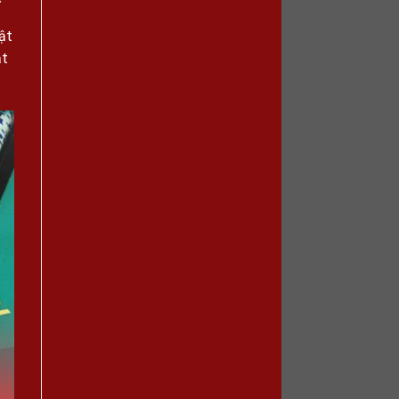
ật
ạt