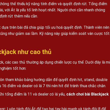
không thể thiếu kỹ năng tính điểm và quyết định rút. Tổng điểm
ài, với Át là yếu tố linh hoạt nhất. Người chơi cần nhanh chóng
định rút thêm nếu cần.
 dựa trên bài đã chia giúp tối ưu hoá quyết định. Thành viên nên
 cũng như giảm sai lầm. Kỹ năng này giúp kiểm soát ván cược tốt
ackjack như cao thủ
ck, các cao thủ thường áp dụng chiến lược cụ thể. Dưới đây là m
 nghiệm tốt hơn:
uôn tham khảo bảng hướng dẫn để quyết định hit, stand, double
 16 điểm và dealer có lá 7 thì nên hit để tránh thua chắc chắn.
hi tổng điểm là 11 và dealer có lá yếu,
cách chơi bài Blackjack
ược: Luôn tách đôi Át để tạo hai tay bài mạnh và tách đôi 8 để