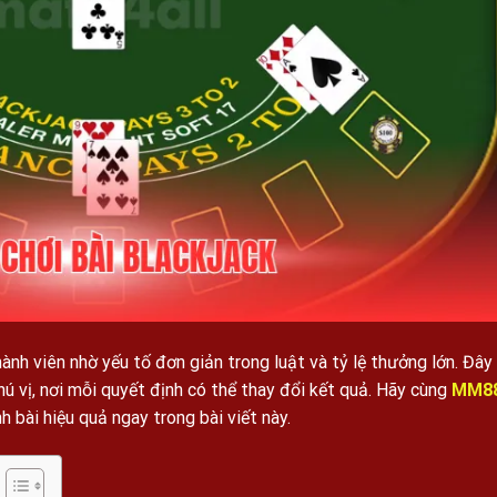
ành viên nhờ yếu tố đơn giản trong luật và tỷ lệ thưởng lớn. Đây 
 vị, nơi mỗi quyết định có thể thay đổi kết quả. Hãy cùng
MM8
bài hiệu quả ngay trong bài viết này.