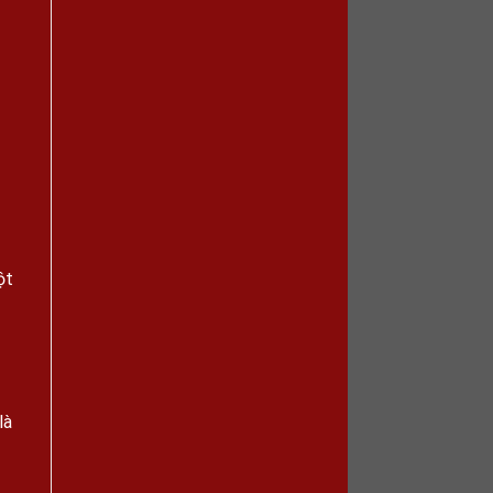
ột
là