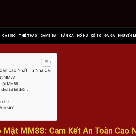
CASINO
THỂ THAO
GAME BÀI
BẮN CÁ
NỔ HŨ
XỔ SỐ
ĐÁ GÀ
KHUYẾN M
oàn Cao Nhất Từ Nhà Cái
mật MM88
o mật MM88
 chơi tại hệ thống
n chơi
mật MM88
o Mật MM88: Cam Kết An Toàn Cao N