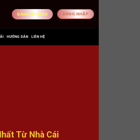
ĐĂNG NHẬP
ĐĂNG KÝ +88K
ÃI
HƯỚNG DẪN
LIÊN HỆ
hất Từ Nhà Cái