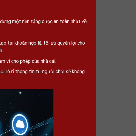
y dựng một nền tảng cược an toàn nhất về
o tài khoản hợp lệ, tối ưu quyền lợi cho
h.
ạm vi cho phép của nhà cái.
i rò rỉ thông tin từ người chơi sẽ không