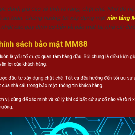
ợc đánh giá cao về tính rõ ràng, chặt chẽ. Nhờ đó hội
và an toàn. Chúng hướng tới xây dựng một
nền tảng
nhật các quy định cơ bản về bảo mật tại nhà cái dướ
 chính sách bảo mật MM88
uôn là yếu tố được quan tâm hàng đầu. Bởi chúng là điều kiện gi
yền lợi của khách hàng.
ược đầu tư xây dựng chặt chẽ. Tất cả đều hướng đến tối ưu sự an
t của nhà cái trong bảo mật thông tin khách hàng.
n vị, dùng để xác minh và xử lý khi có bất cứ sự cố nào về rò rỉ
trường.