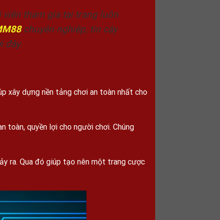
 viên tham gia tại trang luôn
 MM88
chuyên nghiệp, tin cậy
i đây.
úp xây dựng nền tảng chơi an toàn nhất cho
 toàn, quyền lợi cho người chơi. Chúng
 xảy ra. Qua đó giúp tạo nên một trang cược