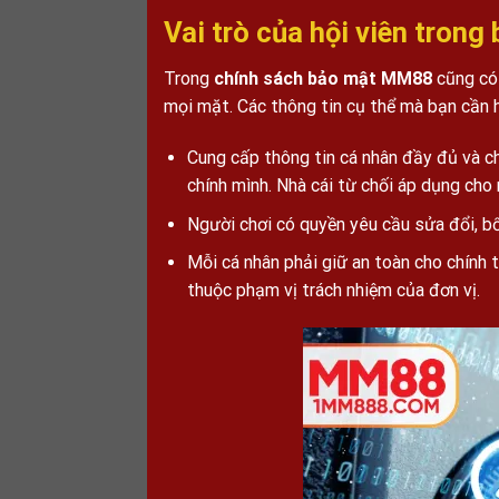
Vai trò của hội viên trong
Trong
chính sách bảo mật MM88
cũng có 
mọi mặt. Các thông tin cụ thể mà bạn cần 
Cung cấp thông tin cá nhân đầy đủ và chu
chính mình. Nhà cái từ chối áp dụng cho
Người chơi có quyền yêu cầu sửa đổi, bổ
Mỗi cá nhân phải giữ an toàn cho chính 
thuộc phạm vị trách nhiệm của đơn vị.