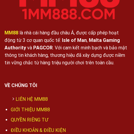
MM88
là nhà cái hàng đầu châu Á, được cấp phép hoạt
động từ 3 cơ quan quốc tế:
Isle of Man
,
Malta Gaming
Authority
và
PAGCOR
. Với cam kết minh bạch và bảo mật
thông tin khách hàng, thương hiệu đã xây dựng được niềm
tin vững chắc từ hàng triệu người chơi trên toàn cầu.
VỀ CHÚNG TÔI
LIÊN HỆ MM88
GIỚI THIỆU MM88
QUYỀN RIÊNG TƯ
ĐIỀU KHOẢN & ĐIỀU KIỆN