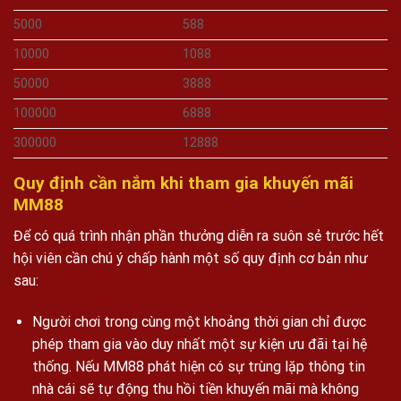
5000
588
10000
1088
50000
3888
100000
6888
300000
12888
Quy định cần nắm khi tham gia khuyến mãi
MM88
Để có quá trình nhận phần thưởng diễn ra suôn sẻ trước hết
hội viên cần chú ý chấp hành một số quy định cơ bản như
sau:
Người chơi trong cùng một khoảng thời gian chỉ được
phép tham gia vào duy nhất một sự kiện ưu đãi tại hệ
thống. Nếu MM88 phát hiện có sự trùng lặp thông tin
nhà cái sẽ tự động thu hồi tiền khuyến mãi mà không