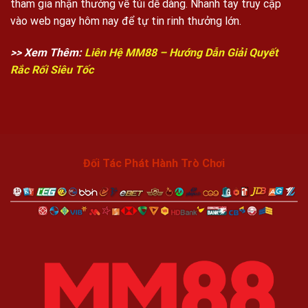
tham gia nhận thưởng về túi dễ dàng. Nhanh tay truy cập
vào web ngay hôm nay để tự tin rinh thưởng lớn.
>> Xem Thêm:
Liên Hệ MM88 – Hướng Dẫn Giải Quyết
Rắc Rối Siêu Tốc
Đối Tác Phát Hành Trò Chơi