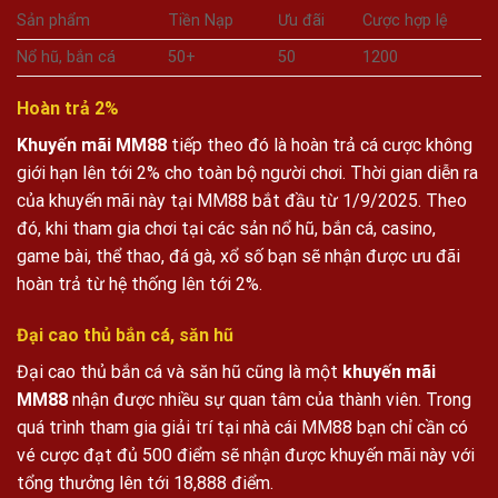
Sản phẩm
Tiền Nạp
Ưu đãi
Cược hợp lệ
Nổ hũ, bắn cá
50+
50
1200
Hoàn trả 2%
Khuyến mãi MM88
tiếp theo đó là hoàn trả cá cược không
giới hạn lên tới 2% cho toàn bộ người chơi. Thời gian diễn ra
của khuyến mãi này tại MM88 bắt đầu từ 1/9/2025. Theo
đó, khi tham gia chơi tại các sản nổ hũ, bắn cá, casino,
game bài, thể thao, đá gà, xổ số bạn sẽ nhận được ưu đãi
hoàn trả từ hệ thống lên tới 2%.
Đại cao thủ bắn cá, săn hũ
Đại cao thủ bắn cá và săn hũ cũng là một
khuyến mãi
MM88
nhận được nhiều sự quan tâm của thành viên. Trong
quá trình tham gia giải trí tại nhà cái MM88 bạn chỉ cần có
vé cược đạt đủ 500 điểm sẽ nhận được khuyến mãi này với
tổng thưởng lên tới 18,888 điểm.