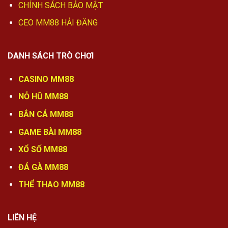
CHÍNH SÁCH BẢO MẬT
CEO MM88 HẢI ĐĂNG
DANH SÁCH TRÒ CHƠI
CASINO MM88
NỖ HŨ MM88
BẮN CÁ MM88
GAME BÀI MM88
XỔ SỐ MM88
ĐÁ GÀ MM88
THỂ THAO MM88
LIÊN HỆ