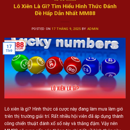
Lô Xiên Là Gì? Tìm Hiểu Hình Thức Đánh
Đề Hấp Dẫn Nhất MM88
POSTED ON
17 THÁNG 9, 2025
BY
ADMIN
17
Th9
Lô xiên là gì? Hình thức cá cược này đang làm mưa làm gió
trên thị trường giải trí. Rất nhiều hội viên đã áp dụng thành
công chiến thuật đánh xổ số này và thắng đậm. Vậy nên