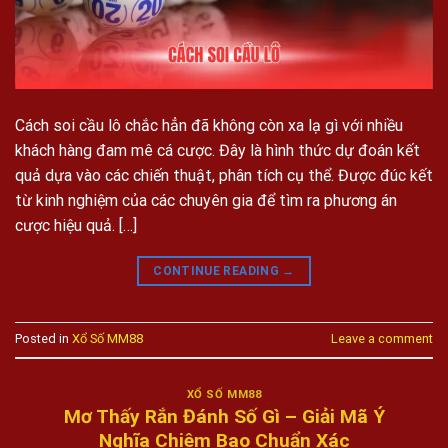
Cách soi cầu lô chắc hẳn đã không còn xa lạ gì với nhiều
khách hàng đam mê cá cược. Đây là hình thức dự đoán kết
quả dựa vào các chiến thuật, phân tích cụ thể. Được đúc kết
từ kinh nghiệm của các chuyên gia để tìm ra phương án
cược hiệu quả. […]
CONTINUE READING
→
Posted in
Xổ Số MM88
Leave a comment
XỔ SỐ MM88
Mơ Thấy Rắn Đánh Số Gì – Giải Mã Ý
Nghĩa Chiêm Bao Chuẩn Xác