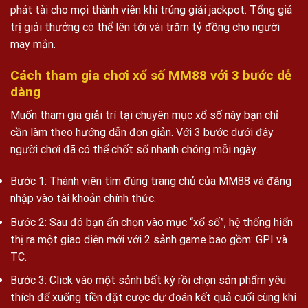
phát tài cho mọi thành viên khi trúng giải jackpot. Tổng giá
trị giải thưởng có thể lên tới vài trăm tỷ đồng cho người
may mắn.
Cách tham gia chơi xổ số MM88 với 3 bước dễ
dàng
Muốn tham gia giải trí tại chuyên mục xổ số này bạn chỉ
cần làm theo hướng dẫn đơn giản. Với 3 bước dưới đây
người chơi đã có thể chốt số nhanh chóng mỗi ngày.
Bước 1: Thành viên tìm đúng trang chủ của MM88 và đăng
nhập vào tài khoản chính thức.
Bước 2: Sau đó bạn ấn chọn vào mục “xổ số”, hệ thống hiển
thị ra một giao diện mới với 2 sảnh game bao gồm: GPI và
TC.
Bước 3: Click vào một sảnh bất kỳ rồi chọn sản phẩm yêu
thích để xuống tiền đặt cược dự đoán kết quả cuối cùng khi