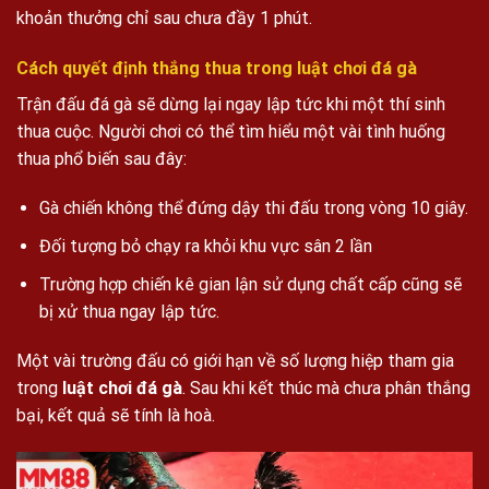
khoản thưởng chỉ sau chưa đầy 1 phút.
Cách quyết định thắng thua trong luật chơi đá gà
Trận đấu đá gà sẽ dừng lại ngay lập tức khi một thí sinh
thua cuộc. Người chơi có thể tìm hiểu một vài tình huống
thua phổ biến sau đây:
Gà chiến không thể đứng dậy thi đấu trong vòng 10 giây.
Đối tượng bỏ chạy ra khỏi khu vực sân 2 lần
Trường hợp chiến kê gian lận sử dụng chất cấp cũng sẽ
bị xử thua ngay lập tức.
Một vài trường đấu có giới hạn về số lượng hiệp tham gia
trong
luật chơi đá gà
. Sau khi kết thúc mà chưa phân thắng
bại, kết quả sẽ tính là hoà.