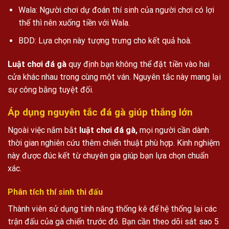
Wala: Người chơi dự đoán thí sinh của người chơi có lợi
thế thì nên xuống tiền với Wala.
BDD: Lựa chọn này tượng trưng cho kết quả hoà.
Luật chơi đá gà
quy định bạn không thể đặt tiền vào hai
cửa khác nhau trong cùng một ván. Nguyên tắc này mang lại
sự công bằng tuyệt đối.
Áp dụng nguyên tắc đá gà giúp thắng lớn
Ngoài việc nắm bắt
luật chơi đá gà,
mọi người cần dành
thời gian nghiên cứu thêm chiến thuật phù hợp. Kinh nghiệm
này được đúc kết từ chuyên gia giúp bạn lựa chọn chuẩn
xác.
Phân tích thí sinh thi đấu
Thành viên sử dụng tính năng thống kê để hệ thống lại các
trận đấu của gà chiến trước đó. Bạn cần theo dõi sát sao 5