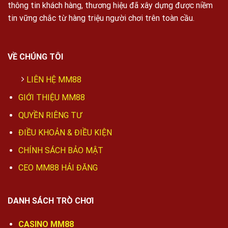
thông tin khách hàng, thương hiệu đã xây dựng được niềm
tin vững chắc từ hàng triệu người chơi trên toàn cầu.
VỀ CHÚNG TÔI
LIÊN HỆ MM88
GIỚI THIỆU MM88
QUYỀN RIÊNG TƯ
ĐIỀU KHOẢN & ĐIỀU KIỆN
CHÍNH SÁCH BẢO MẬT
CEO MM88 HẢI ĐĂNG
DANH SÁCH TRÒ CHƠI
CASINO MM88