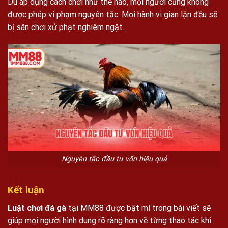
Dù áp dụng cách chơi như thế nào, mọi người cũng không
được phép vi phạm nguyên tắc. Mọi hành vi gian lận đều sẽ
bị sân chơi xử phạt nghiêm ngặt.
Nguyên tắc đầu tư vốn hiệu quả
Kết luận
Luật chơi đá gà
tại MM88 được bật mí trong bài viết sẽ
giúp mọi người hình dung rõ ràng hơn về từng thao tác khi