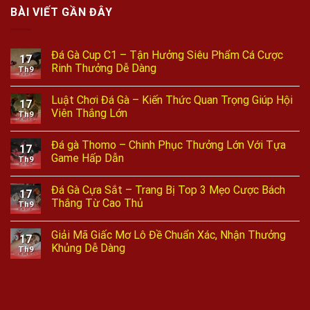
BÀI VIẾT GẦN ĐÂY
Đá Gà Cup C1 – Tận Hưởng Siêu Phẩm Cá Cược
17
Rinh Thưởng Dễ Dàng
Th9
Luật Chơi Đá Gà – Kiến Thức Quan Trọng Giúp Hội
17
Viên Thắng Lớn
Th9
Đá gà Thomo – Chinh Phục Thưởng Lớn Với Tựa
17
Game Hấp Dẫn
Th9
Đá Gà Cựa Sắt – Trang Bị Top 3 Mẹo Cược Bách
17
Thắng Từ Cao Thủ
Th9
Giải Mã Giấc Mơ Lô Đề Chuẩn Xác, Nhận Thưởng
17
Khủng Dễ Dàng
Th9