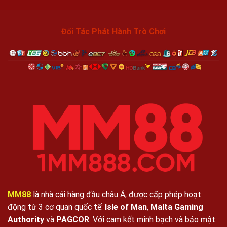
Đối Tác Phát Hành Trò Chơi
MM88
là nhà cái hàng đầu châu Á, được cấp phép hoạt
động từ 3 cơ quan quốc tế:
Isle of Man
,
Malta Gaming
Authority
và
PAGCOR
. Với cam kết minh bạch và bảo mật