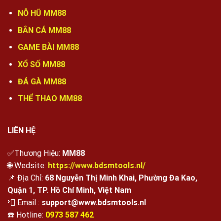
NỖ HŨ MM88
BẮN CÁ MM88
GAME BÀI MM88
XỔ SỐ MM88
ĐÁ GÀ MM88
THỂ THAO MM88
LIÊN HỆ
✅Thương Hiệu:
MM88
🌐 Wedsite:
https://www.bdsmtools.nl/
📌 Địa Chỉ:
68 Nguyễn Thị Minh Khai, Phường Đa Kao,
Quận 1, TP. Hồ Chí Minh, Việt Nam
📮 Email :
support@www.bdsmtools.nl
☎️ Hotline:
0973 587 462