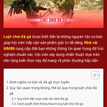
Luật chơi đá gà
được biết đến là những nguyên tắc cơ bản
giúp hội viên tiếp cận sản phẩm giải trí dễ dàng.
Nhà cái
MM88
cung cấp đến bạn những thông tin quan trọng để trải
nghiệm chuẩn xác. Hội viên xây dựng chiến thuật dựa trên
nền tảng kiến thức này để mang về phần thưởng hấp dẫn.
Table of Contents
Định nghĩa cơ bản về đá gà trực tuyến
Quy tắc quan trọng không thể bỏ qua trong luật chơi đá
gà
Quy trình đặt cược một ván chơi đá gà
Cách quyết định thắng thua trong luật chơi đá gà