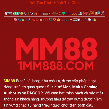
Đối Tác Phát Hành Trò Chơi
MM88
là nhà cái hàng đầu châu Á, được cấp phép hoạt
động từ 3 cơ quan quốc tế:
Isle of Man
,
Malta Gaming
Authority
và
PAGCOR
. Với cam kết minh bạch và bảo mật
thông tin khách hàng, thương hiệu đã xây dựng được niềm
tin vững chắc từ hàng triệu người chơi trên toàn cầu.