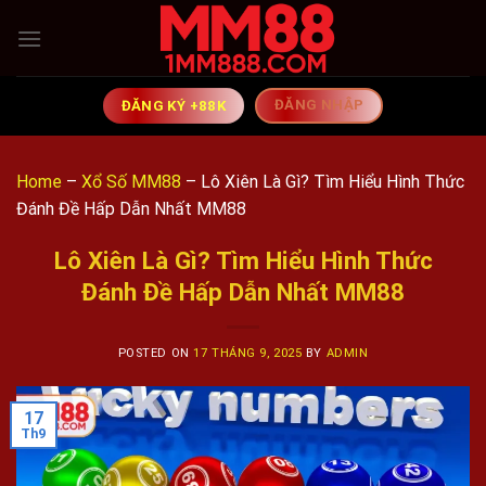
Skip
to
content
ĐĂNG NHẬP
ĐĂNG KÝ +88K
Home
–
Xổ Số MM88
–
Lô Xiên Là Gì? Tìm Hiểu Hình Thức
Đánh Đề Hấp Dẫn Nhất MM88
Lô Xiên Là Gì? Tìm Hiểu Hình Thức
Đánh Đề Hấp Dẫn Nhất MM88
POSTED ON
17 THÁNG 9, 2025
BY
ADMIN
17
Th9