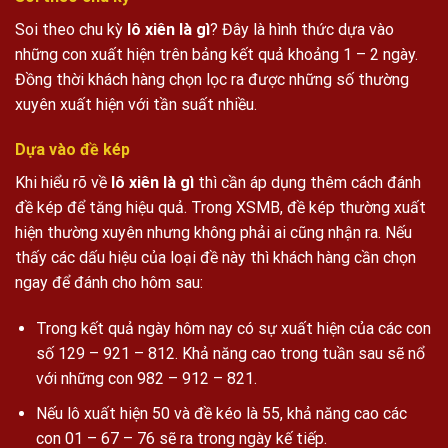
Soi theo chu kỳ
lô xiên là gì
? Đây là hình thức dựa vào
những con xuất hiện trên bảng kết quả khoảng 1 – 2 ngày.
Đồng thời khách hàng chọn lọc ra được những số thường
xuyên xuất hiện với tần suất nhiều.
Dựa vào đề kép
Khi hiểu rõ về
lô xiên là gì
thì cần áp dụng thêm cách đánh
đề kép để tăng hiệu quả. Trong XSMB, đề kép thường xuất
hiện thường xuyên nhưng không phải ai cũng nhận ra. Nếu
thấy các dấu hiệu của loại đề này thì khách hàng cần chọn
ngay để đánh cho hôm sau:
Trong kết quả ngày hôm nay có sự xuất hiện của các con
số 129 – 921 – 812. Khả năng cao trong tuần sau sẽ nổ
với những con 982 – 912 – 821.
Nếu lô xuất hiện 50 và đề kéo là 55, khả năng cao các
con 01 – 67 – 76 sẽ ra trong ngày kế tiếp.