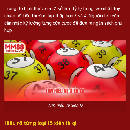
Trong đó hình thức xiên 2 sở hữu tỷ lệ trúng cao nhất tuy
nhiên số tiền thưởng lạp thấp hơn 3 và 4. Người chơi cần
cân nhắc kỹ lưỡng từng cửa cược để đưa ra ngân sách phù
hợp.
Tìm hiểu về xiên lô
Hiểu rõ từng loại lô xiên là gì