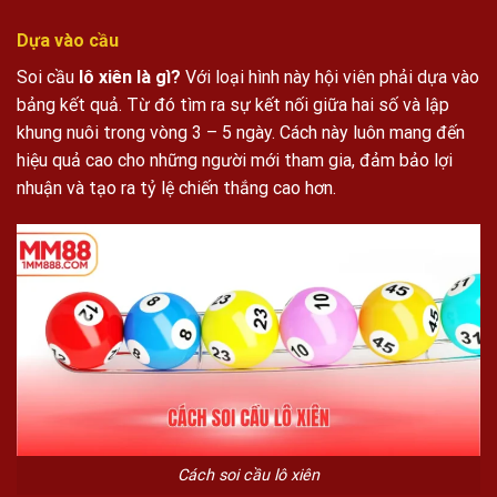
Dựa vào cầu
Soi cầu
lô xiên là gì?
Với loại hình này hội viên phải dựa vào
bảng kết quả. Từ đó tìm ra sự kết nối giữa hai số và lập
khung nuôi trong vòng 3 – 5 ngày. Cách này luôn mang đến
hiệu quả cao cho những người mới tham gia, đảm bảo lợi
nhuận và tạo ra tỷ lệ chiến thắng cao hơn.
Cách soi cầu lô xiên