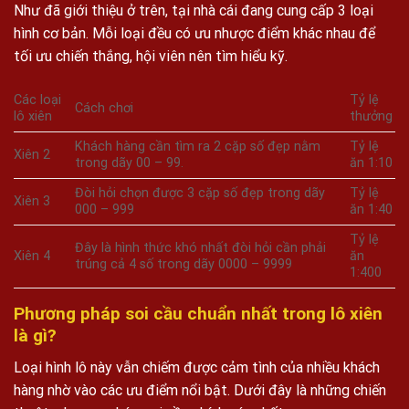
Như đã giới thiệu ở trên, tại nhà cái đang cung cấp 3 loại
hình cơ bản. Mỗi loại đều có ưu nhược điểm khác nhau để
tối ưu chiến thắng, hội viên nên tìm hiểu kỹ.
Các loại
Tỷ lệ
Cách chơi
lô xiên
thưởng
Khách hàng cần tìm ra 2 cặp số đẹp nằm
Tỷ lệ
Xiên 2
trong dãy 00 – 99.
ăn 1:10
Đòi hỏi chọn được 3 cặp số đẹp trong dãy
Tỷ lệ
Xiên 3
000 – 999
ăn 1:40
Tỷ lệ
Đây là hình thức khó nhất đòi hỏi cần phải
Xiên 4
ăn
trúng cả 4 số trong dãy 0000 – 9999
1:400
Phương pháp soi cầu chuẩn nhất trong lô xiên
là gì?
Loại hình lô này vẫn chiếm được cảm tình của nhiều khách
hàng nhờ vào các ưu điểm nổi bật. Dưới đây là những chiến