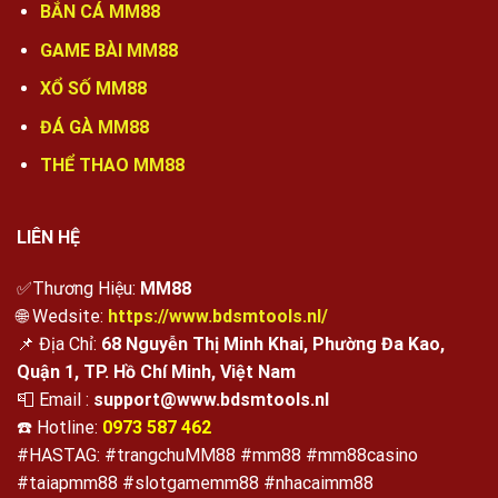
BẮN CÁ MM88
GAME BÀI MM88
XỔ SỐ MM88
ĐÁ GÀ MM88
THỂ THAO MM88
LIÊN HỆ
✅Thương Hiệu:
MM88
🌐 Wedsite:
https://www.bdsmtools.nl/
📌 Địa Chỉ:
68 Nguyễn Thị Minh Khai, Phường Đa Kao,
Quận 1, TP. Hồ Chí Minh, Việt Nam
📮 Email :
support@www.bdsmtools.nl
☎️ Hotline:
0973 587 462
#HASTAG: #trangchuMM88 #mm88 #mm88casino
#taiapmm88 #slotgamemm88 #nhacaimm88