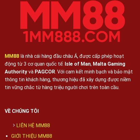
MM88
là nhà cái hàng đầu châu Á, được cấp phép hoạt
động từ 3 cơ quan quốc tế:
Isle of Man
,
Malta Gaming
Authority
và
PAGCOR
. Với cam kết minh bạch và bảo mật
thông tin khách hàng, thương hiệu đã xây dựng được niềm
tin vững chắc từ hàng triệu người chơi trên toàn cầu.
VỀ CHÚNG TÔI
LIÊN HỆ MM88
GIỚI THIỆU MM88