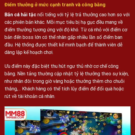
Điểm thưởng ở mức cạnh tranh và công bằng
Bắn cá hải tặc
nổi tiếng với tỷ lệ trả thưởng cao hơn so với
các phiên bản khác. Mỗi mục tiêu bị hạ gục đều mang về
điểm thưởng tương ứng với độ khó. Từ cá nhỏ với điểm cơ
bản đến boss lớn có thể nhân gấp nhiều lần số điểm ban
đầu. Hệ thống được thiết kế minh bạch để thành viên dễ
dàng lập kế hoạch chơi.
Ưu điểm này đặc biệt thu hút ngư thủ nhờ cơ chế công
bằng. Nền tảng thường cập nhật tỷ lệ thưởng theo sự kiện,
như nhân đôi trong giờ vàng hoặc thưởng thêm cho chuỗi
thắng,… Khách hàng có thể tích lũy điểm để đổi quà hoặc
rút về tài khoản cá nhân.