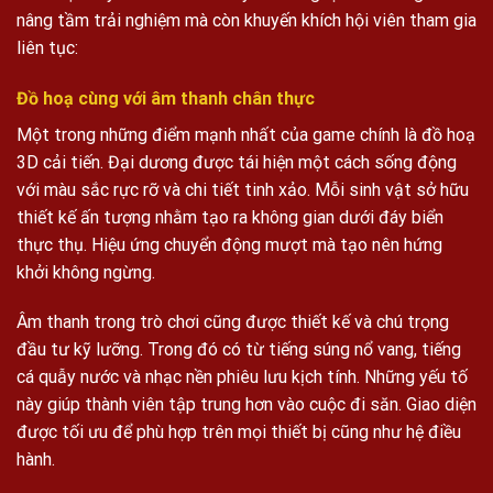
nâng tầm trải nghiệm mà còn khuyến khích hội viên tham gia
liên tục:
Đồ hoạ cùng với âm thanh chân thực
Một trong những điểm mạnh nhất của game chính là đồ hoạ
3D cải tiến. Đại dương được tái hiện một cách sống động
với màu sắc rực rỡ và chi tiết tinh xảo. Mỗi sinh vật sở hữu
thiết kế ấn tượng nhằm tạo ra không gian dưới đáy biển
thực thụ. Hiệu ứng chuyển động mượt mà tạo nên hứng
khởi không ngừng.
Âm thanh trong trò chơi cũng được thiết kế và chú trọng
đầu tư kỹ lưỡng. Trong đó có từ tiếng súng nổ vang, tiếng
cá quẫy nước và nhạc nền phiêu lưu kịch tính. Những yếu tố
này giúp thành viên tập trung hơn vào cuộc đi săn. Giao diện
được tối ưu để phù hợp trên mọi thiết bị cũng như hệ điều
hành.