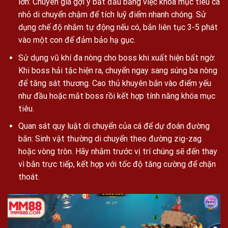
lớn: Chuyên gia gợi ý bắt đầu bằng việc khóa mục tiêu cá
nhỏ di chuyển chậm để tích luỹ điểm nhanh chóng. Sử
dụng chế độ nhắm tự động nếu có, bắn liên tục 3-5 phát
vào một con để đảm bảo hạ gục.
Sử dụng vũ khí đa nòng cho boss khi xuất hiện bất ngờ:
Khi boss hải tặc hiện ra, chuyển ngay sang súng ba nòng
để tăng sát thương. Cao thủ khuyên bắn vào điểm yếu
như đầu hoặc mắt boss rồi kết hợp tính năng khóa mục
tiêu.
Quan sát quy luật di chuyển của cá để dự đoán đường
bắn: Sinh vật thường di chuyển theo đường zig-zag
hoặc vòng tròn. Hãy nhắm trước vị trí chúng sẽ đến thay
vì bắn trực tiếp, kết hợp với tốc độ tăng cường để chặn
thoát.