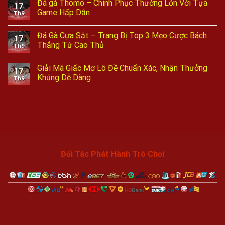
Đá gà Thomo – Chinh Phục Thưởng Lớn Với Tựa
17
Game Hấp Dẫn
Th9
Đá Gà Cựa Sắt – Trang Bị Top 3 Mẹo Cược Bách
17
Thắng Từ Cao Thủ
Th9
Giải Mã Giấc Mơ Lô Đề Chuẩn Xác, Nhận Thưởng
17
Khủng Dễ Dàng
Th9
Đối Tác Phát Hành Trò Chơi