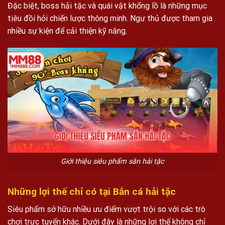
Đặc biệt, boss hải tặc và quái vật khổng lồ là những mục
tiêu đồi hỏi chiến lược thông minh. Ngư thủ được tham gia
nhiều sự kiện để cải thiện kỹ năng.
Giới thiệu siêu phẩm săn hải tặc
Những lợi thế chỉ có tại Bắn cá hải tặc
Siêu phẩm sở hữu nhiều ưu điểm vượt trội so với các trò
chơi trực tuyến khác. Dưới đây là những lợi thế không chỉ