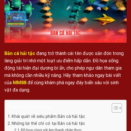
Bắn cá hải tặc
đang trở thành cái tên được săn đón trong
làng giải trí nhờ một loạt ưu điểm hấp dẫn. Đồ họa sống
động tái hiện đại dương bí ẩn, cho phép ngư dân tham gia
mà không cần nhiều kỹ năng. Hãy tham khảo ngay bài viết
của
MM88
để cùng khám phá ngay đáy biển sâu với sinh
vật đa dạng.
Table of Contents
Khái quát về siêu phẩm Bắn cá hải tặc
Những lợi thế chỉ có tại Bắn cá hải tặc
Đồ hoạ cùng với âm thanh chân thực