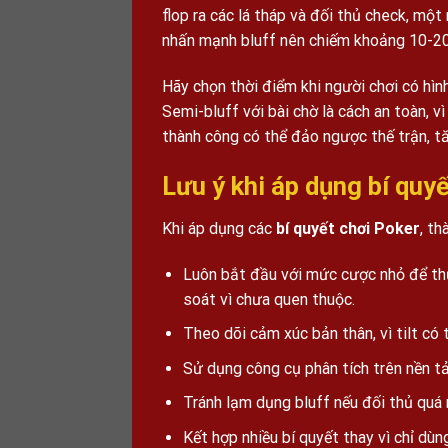
flop ra các lá tháp và đối thủ check, một
nhấn mạnh bluff nên chiếm khoảng 10-20%
Hãy chọn thời điểm khi người chơi có hình
Semi-bluff với bài chờ là cách an toàn, vì
thành công có thể đảo ngược thế trận, tă
Lưu ý khi áp dụng bí quy
Khi áp dụng các
bí quyết chơi Poker
, t
Luôn bắt đầu với mức cược nhỏ để th
soát vì chưa quen thuộc.
Theo dõi cảm xúc bản thân, vì tilt có 
Sử dụng công cụ phân tích trên nền t
Tránh lạm dụng bluff nếu đối thủ quá 
Kết hợp nhiều bí quyết thay vì chỉ dùn