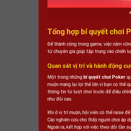
K
Tổng hợp bí quyết chơi 
Để thành công trong game, việc nắm vững 
từ chuyên gia giúp tập trung vào chiến lư
Quan sát vị trí và hành động c
Một trong những
bí quyết chơi Poker
qu
muộn mang lại lợi thế lớn vì bạn có thể q
thông tin từ lượt chơi trước để điều chỉn
như đôi cao.
Khi ở vị trí muộn, hội viên có thể raise đ
Các nghiên cứu cho thấy người chơi áp dụ
Ngoài ra, kết hợp với việc theo dõi tần s