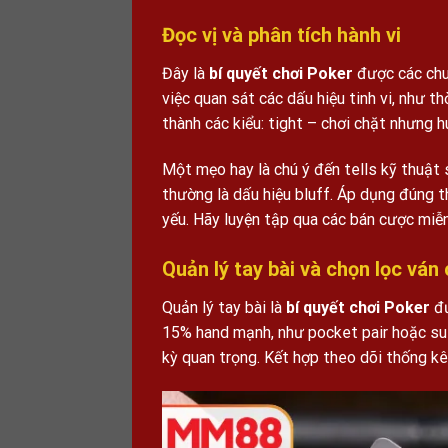
Đọc vị và phân tích hành vi
Đây là
bí quyết chơi Poker
được các chuy
việc quan sát các dấu hiệu tinh vi, như t
thành các kiểu: tight – chơi chặt nhưng 
Một mẹo hay là chú ý đến tells kỹ thuật 
thường là dấu hiệu bluff. Áp dụng đúng t
yếu. Hãy luyện tập qua các bán cược miễn
Quản lý tay bài và chọn lọc ván 
Quản lý tay bài là
bí quyết chơi Poker
đư
15% hand mạnh, như pocket pair hoặc sui
kỳ quan trọng. Kết hợp theo dõi thống kê đ