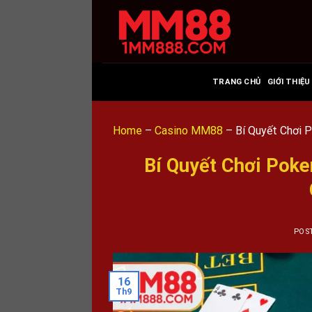
Skip
to
content
TRANG CHỦ
GIỚI THIỆU
Home
–
Casino MM88
–
Bí Quyết Chơi 
Bí Quyết Chơi Poke
POS
16
Th9