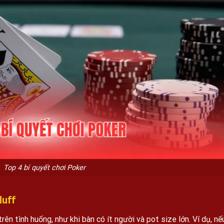
Top 4 bí quyết chơi Poker
luff
trên tình huống, như khi bàn có ít người và pot size lớn. Ví dụ, nế