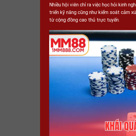
Nhiều hội viên chỉ ra việc học hỏi kinh 
triển kỹ năng cũng như kiểm soát cảm xúc
từ cộng đồng cao thủ trực tuyến.