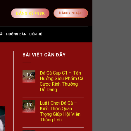
ĐĂNG NHẬP
ĐĂNG KÝ +88K
ÃI
HƯỚNG DẪN
LIÊN HỆ
BÀI VIẾT GẦN ĐÂY
Đá Gà Cup C1 – Tận
17
Hưởng Siêu Phẩm Cá
Th9
Cược Rinh Thưởng
Dễ Dàng
Luật Chơi Đá Gà –
17
Kiến Thức Quan
Th9
Trọng Giúp Hội Viên
Thắng Lớn