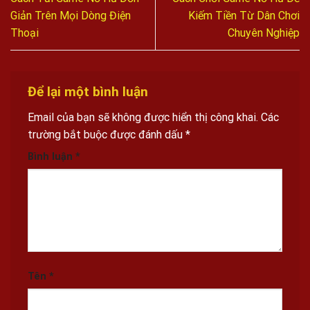
Giản Trên Mọi Dòng Điện
Kiếm Tiền Từ Dân Chơi
Thoại
Chuyên Nghiệp
Để lại một bình luận
Email của bạn sẽ không được hiển thị công khai.
Các
trường bắt buộc được đánh dấu
*
Bình luận
*
Tên
*