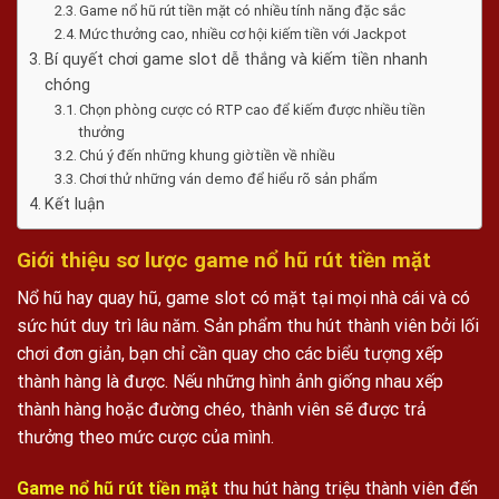
Game nổ hũ rút tiền mặt có nhiều tính năng đặc sắc
Mức thưởng cao, nhiều cơ hội kiếm tiền với Jackpot
Bí quyết chơi game slot dễ thắng và kiếm tiền nhanh
chóng
Chọn phòng cược có RTP cao để kiếm được nhiều tiền
thưởng
Chú ý đến những khung giờ tiền về nhiều
Chơi thử những ván demo để hiểu rõ sản phẩm
Kết luận
Giới thiệu sơ lược game nổ hũ rút tiền mặt
Nổ hũ hay quay hũ, game slot có mặt tại mọi nhà cái và có
sức hút duy trì lâu năm. Sản phẩm thu hút thành viên bởi lối
chơi đơn giản, bạn chỉ cần quay cho các biểu tượng xếp
thành hàng là được. Nếu những hình ảnh giống nhau xếp
thành hàng hoặc đường chéo, thành viên sẽ được trả
thưởng theo mức cược của mình.
Game nổ hũ rút tiền mặt
thu hút hàng triệu thành viên đến