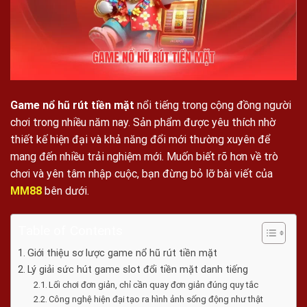
Game nổ hũ rút tiền mặt
nổi tiếng trong cộng đồng người
chơi trong nhiều năm nay. Sản phẩm được yêu thích nhờ
thiết kế hiện đại và khả năng đổi mới thường xuyên để
mang đến nhiều trải nghiệm mới. Muốn biết rõ hơn về trò
chơi và yên tâm nhập cuộc, bạn đừng bỏ lỡ bài viết của
MM88
bên dưới.
Table of Contents
Giới thiệu sơ lược game nổ hũ rút tiền mặt
Lý giải sức hút game slot đổi tiền mặt danh tiếng
Lối chơi đơn giản, chỉ cần quay đơn giản đúng quy tắc
Công nghệ hiện đại tạo ra hình ảnh sống động như thật