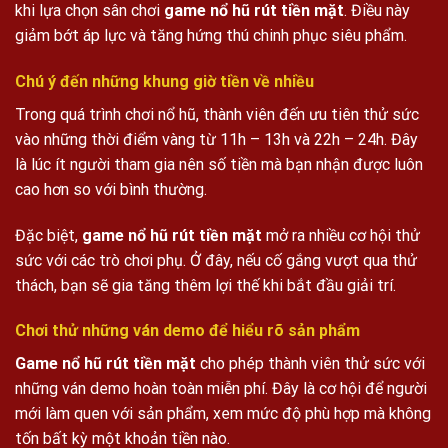
khi lựa chọn sân chơi
game nổ hũ rút tiền mặt
. Điều này
giảm bớt áp lực và tăng hứng thú chinh phục siêu phẩm.
Chú ý đến những khung giờ tiền về nhiều
Trong quá trình chơi nổ hũ, thành viên đến ưu tiên thử sức
vào những thời điểm vàng từ 11h – 13h và 22h – 24h. Đây
là lúc ít người tham gia nên số tiền mà bạn nhận được luôn
cao hơn so với bình thường.
Đặc biệt,
game nổ hũ rút tiền mặt
mở ra nhiều cơ hội thử
sức với các trò chơi phụ. Ở đây, nếu cố gắng vượt qua thử
thách, bạn sẽ gia tăng thêm lợi thế khi bắt đầu giải trí.
Chơi thử những ván demo để hiểu rõ sản phẩm
Game nổ hũ rút tiền mặt
cho phép thành viên thử sức với
những ván demo hoàn toàn miễn phí. Đây là cơ hội để người
mới làm quen với sản phẩm, xem mức độ phù hợp mà không
tốn bất kỳ một khoản tiền nào.