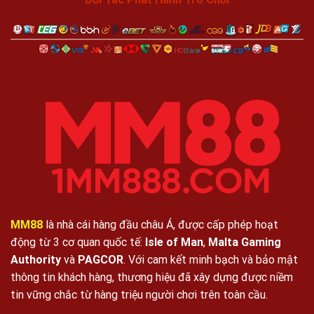
MM88
là nhà cái hàng đầu châu Á, được cấp phép hoạt
động từ 3 cơ quan quốc tế:
Isle of Man
,
Malta Gaming
Authority
và
PAGCOR
. Với cam kết minh bạch và bảo mật
thông tin khách hàng, thương hiệu đã xây dựng được niềm
tin vững chắc từ hàng triệu người chơi trên toàn cầu.