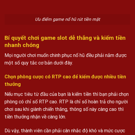
Ưu điểm game nổ hũ rút tiền mặt
Bí quyết chơi game slot dễ thắng và kiếm tiền
nhanh chóng
Mọi người chơi muốn chinh phục nổ hũ đều phải nắm được
một số quy tắc cơ bản dưới đây.
Chọn phòng cược có RTP cao để kiếm được nhiều tiền
thưởng
Nếu mục tiêu từ đầu của bạn là kiếm tiền thì bạn phải chọn
phòng có chỉ số RTP cao. RTP là chỉ số hoàn trả cho người
chơi sau khi giành chiến thắng, thông số này càng cao thì
tiền thưởng nhận về càng lớn.
Dù vậy, thành viên cần phải cân nhắc độ khó và mức cược