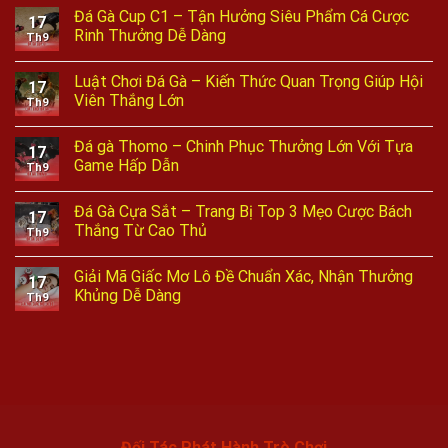
Đá Gà Cup C1 – Tận Hưởng Siêu Phẩm Cá Cược
17
Rinh Thưởng Dễ Dàng
Th9
Luật Chơi Đá Gà – Kiến Thức Quan Trọng Giúp Hội
17
Viên Thắng Lớn
Th9
Đá gà Thomo – Chinh Phục Thưởng Lớn Với Tựa
17
Game Hấp Dẫn
Th9
Đá Gà Cựa Sắt – Trang Bị Top 3 Mẹo Cược Bách
17
Thắng Từ Cao Thủ
Th9
Giải Mã Giấc Mơ Lô Đề Chuẩn Xác, Nhận Thưởng
17
Khủng Dễ Dàng
Th9
Đối Tác Phát Hành Trò Chơi