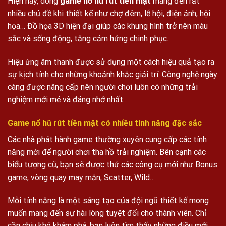
Hiện nay, dòng
game nổ hũ rút tiền mặt
mang đến rất
nhiều chủ đề khi thiết kế như chợ đêm, lễ hội, điện ảnh, hội
họa… Đồ họa 3D hiện đại giúp các khung hình trở nên màu
sắc và sống động, tăng cảm hứng chinh phục.
Hiệu ứng âm thanh được sử dụng một cách hiệu quả tạo ra
sự kịch tính cho những khoảnh khắc giải trí. Công nghệ ngày
càng được nâng cấp nên người chơi luôn có những trải
nghiệm mới mẻ và đáng nhớ nhất.
Game nổ hũ rút tiền mặt có nhiều tính năng đặc sắc
Các nhà phát hành game thường xuyên cung cấp các tính
năng mới để người chơi tha hồ trải nghiệm. Bên cạnh các
biểu tượng cũ, bạn sẽ được thử các công cụ mới như Bonus
game, vòng quay may mắn, Scatter, Wild…
Mỗi tính năng là một sáng tạo của đội ngũ thiết kế mong
muốn mang đến sự hài lòng tuyệt đối cho thành viên. Chỉ
cần chịu khó khám phá, bạn luôn tìm thấy những điều mới