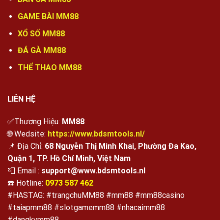
GAME BÀI MM88
XỔ SỐ MM88
ĐÁ GÀ MM88
THỂ THAO MM88
LIÊN HỆ
✅Thương Hiệu:
MM88
🌐 Wedsite:
https://www.bdsmtools.nl/
📌 Địa Chỉ:
68 Nguyễn Thị Minh Khai, Phường Đa Kao,
Quận 1, TP. Hồ Chí Minh, Việt Nam
📮 Email :
support@www.bdsmtools.nl
☎️ Hotline:
0973 587 462
#HASTAG: #trangchuMM88 #mm88 #mm88casino
#taiapmm88 #slotgamemm88 #nhacaimm88
#dangkymm88