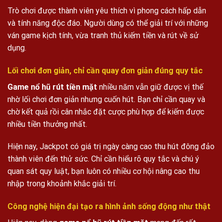
Trò chơi được thành viên yêu thích vì phong cách hấp dẫn
và tính năng độc đáo. Người dùng có thể giải trí với những
ván game kịch tính, vừa tranh thủ kiếm tiền và rút về sử
dụng.
Lối chơi đơn giản, chỉ cần quay đơn giản đúng quy tắc
Game nổ hũ rút tiền mặt
nhiều năm vẫn giữ được vị thế
nhờ lối chơi đơn giản nhưng cuốn hút. Bạn chỉ cần quay và
chờ kết quả rồi cân nhắc đặt cược phù hợp để kiếm được
nhiều tiền thưởng nhất.
Hiện nay, Jackpot có giá trị ngày càng cao thu hút đông đảo
thành viên đến thử sức. Chỉ cần hiểu rõ quy tắc và chú ý
quan sát quy luật, bạn luôn có nhiều cơ hội nâng cao thu
nhập trong khoảnh khắc giải trí.
Công nghệ hiện đại tạo ra hình ảnh sống động như thật