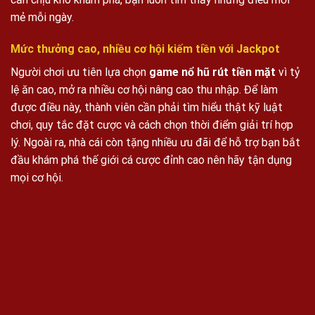
mẻ mỗi ngày.
Mức thưởng cao, nhiều cơ hội kiếm tiền với Jackpot
Người chơi ưu tiên lựa chọn
game nổ hũ rút tiền mặt
vì tỷ
lệ ăn cao, mở ra nhiều cơ hội nâng cao thu nhập. Để làm
được điều này, thành viên cần phải tìm hiểu thật kỹ luật
chơi, quy tắc đặt cược và cách chọn thời điểm giải trí hợp
lý. Ngoài ra, nhà cái còn tặng nhiều ưu đãi để hỗ trợ bạn bắt
đầu khám phá thế giới cá cược đỉnh cao nên hãy tận dụng
mọi cơ hội.