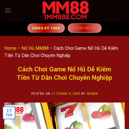
Skip
to
content
ĐĂNG NHẬP
ĐĂNG KÝ +88K
Home
–
Nổ Hũ MM88
–
Cách Chơi Game Nổ Hũ Dễ Kiếm
Tiền Từ Dân Chơi Chuyên Nghiệp
Cách Chơi Game Nổ Hũ Dễ Kiếm
Tiền Từ Dân Chơi Chuyên Nghiệp
POSTED ON
17 THÁNG 9, 2025
BY
ADMIN
17
Th9