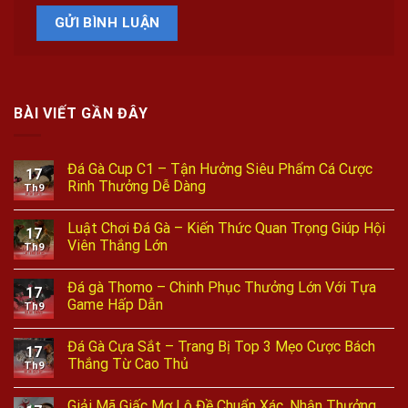
BÀI VIẾT GẦN ĐÂY
Đá Gà Cup C1 – Tận Hưởng Siêu Phẩm Cá Cược
17
Rinh Thưởng Dễ Dàng
Th9
Luật Chơi Đá Gà – Kiến Thức Quan Trọng Giúp Hội
17
Viên Thắng Lớn
Th9
Đá gà Thomo – Chinh Phục Thưởng Lớn Với Tựa
17
Game Hấp Dẫn
Th9
Đá Gà Cựa Sắt – Trang Bị Top 3 Mẹo Cược Bách
17
Thắng Từ Cao Thủ
Th9
Giải Mã Giấc Mơ Lô Đề Chuẩn Xác, Nhận Thưởng