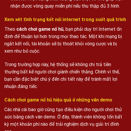
nhận được vòng quay miễn phí nếu thu thập đủ 3 hình.
Xem xét tình trạng kết nối internet trong suốt quá trình
Theo
cách chơi game nổ hũ
, bạn phải duy trì Internet ổn
định để thuận lợi hơn trong mọi thao tác. Một khi mạng bị
ngắt kết nối, tài khoản sẽ bị thoát khỏi vòng cược và bị
xem như bỏ cuộc.
Trong trường hợp này, hệ thống sẽ không chi trả tiền
thưởng bất kể người chơi giành chiến thắng. Chính vì thế,
bạn cần đặc biệt chú ý đến chi tiết này để tránh mất lợi
nhuận đáng tiếc.
Cách chơi game nổ hũ hiệu quả ở những ván demo
Các nhà cái bao giờ cũng tạo điều kiện cho người chơi thử
sức bằng cách ván demo. Ở đây, thành viên không tốn bất
kỳ một khoản phí nào để trải nghiệm dịch vụ giải trí đỉnh