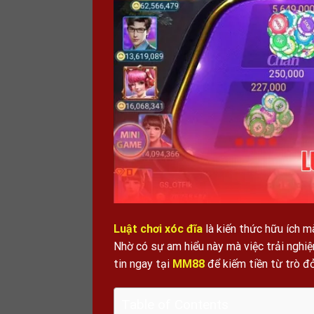
Luật chơi xóc đĩa
là kiến thức hữu ích m
Nhờ có sự am hiểu này mà việc trải nghi
tin ngay tại
MM88
để kiếm tiền từ trò đỏ
Table of Contents