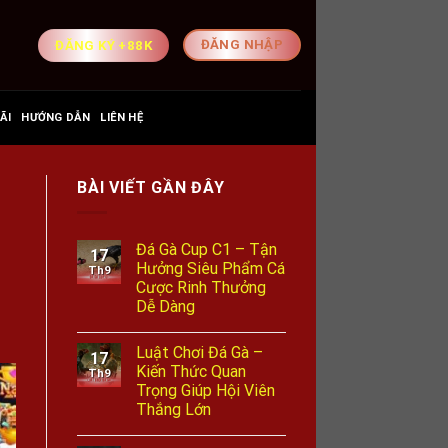
ĐĂNG NHẬP
ĐĂNG KÝ +88K
ÃI
HƯỚNG DẪN
LIÊN HỆ
BÀI VIẾT GẦN ĐÂY
Đá Gà Cup C1 – Tận
17
Hưởng Siêu Phẩm Cá
Th9
Cược Rinh Thưởng
Dễ Dàng
Luật Chơi Đá Gà –
17
Kiến Thức Quan
Th9
Trọng Giúp Hội Viên
Thắng Lớn