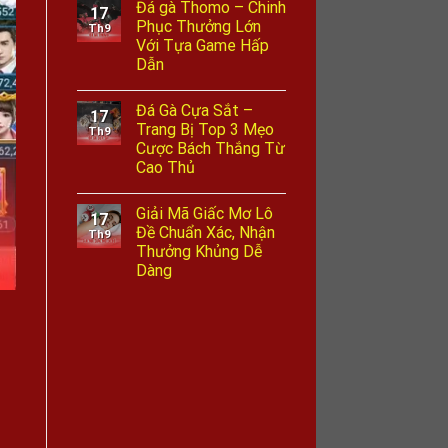
Đá gà Thomo – Chinh
17
Phục Thưởng Lớn
Th9
Với Tựa Game Hấp
Dẫn
Đá Gà Cựa Sắt –
17
Trang Bị Top 3 Mẹo
Th9
Cược Bách Thắng Từ
Cao Thủ
Giải Mã Giấc Mơ Lô
17
Đề Chuẩn Xác, Nhận
Th9
Thưởng Khủng Dễ
Dàng