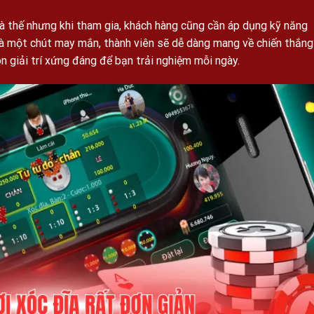
à thế nhưng khi tham gia, khách hàng cũng cần áp dụng kỹ năng
à một chút may mắn, thành viên sẽ dễ dàng mang về chiến thắng
 giải trí xứng đáng để bạn trải nghiệm mỗi ngày.