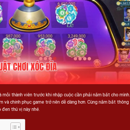
à mỗi thành viên trước khi nhập cuộc cần phải nắm bắt cho mình.
ệm và chinh phục game trở nên dễ dàng hơn. Cùng nắm bắt thông
 đen thú vị này nhé.