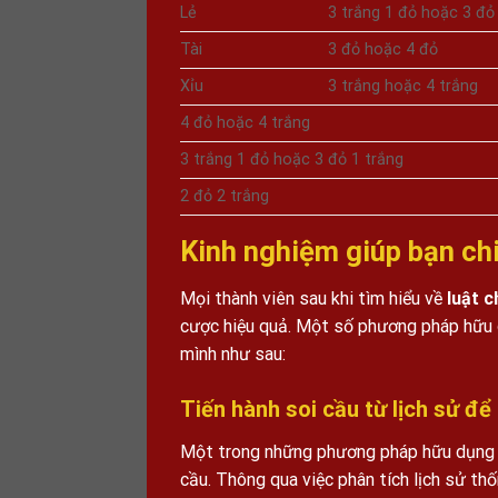
Lẻ
3 trắng 1 đỏ hoặc 3 đỏ
Tài
3 đỏ hoặc 4 đỏ
Xỉu
3 trắng hoặc 4 trắng
4 đỏ hoặc 4 trắng
3 trắng 1 đỏ hoặc 3 đỏ 1 trắng
2 đỏ 2 trắng
Kinh nghiệm giúp bạn ch
Mọi thành viên sau khi tìm hiểu về
luật c
cược hiệu quả. Một số phương pháp hữu 
mình như sau:
Tiến hành soi cầu từ lịch sử đ
Một trong những phương pháp hữu dụng gi
cầu. Thông qua việc phân tích lịch sử th