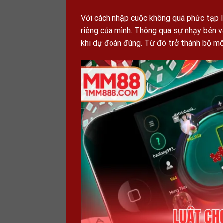
Với cách nhập cuộc không quá phức tạp l
riêng của mình. Thông qua sự nhạy bén v
khi dự đoán đúng. Từ đó trở thành bộ môn