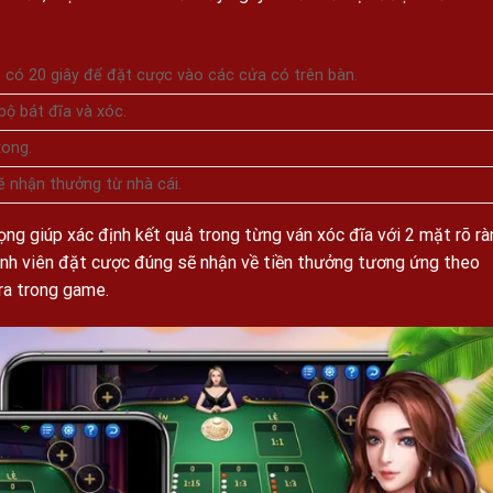
 có 20 giây để đặt cược vào các cửa có trên bàn.
bộ bát đĩa và xóc.
xong.
 nhận thưởng từ nhà cái.
rọng giúp xác định kết quả trong từng ván xóc đĩa với 2 mặt rõ r
hành viên đặt cược đúng sẽ nhận về tiền thưởng tương ứng theo
ra trong game.