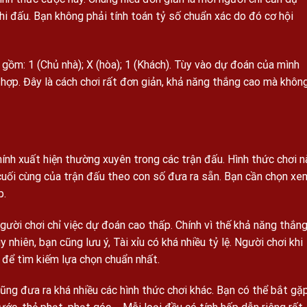
i đấu. Bạn không phải tính toán tỷ số chuẩn xác do đó cơ hội
gồm: 1 (Chủ nhà); X (hòa); 1 (Khách). Tùy vào dự đoán của mình
hợp. Đây là cách chơi rất đơn giản, khả năng thắng cao mà khôn
ính xuất hiện thường xuyên trong các trận đấu. Hình thức chơi n
 cuối cùng của trận đấu theo con số đưa ra sẵn. Bạn cần chọn xe
p.
người chơi chỉ việc dự đoán cao thấp. Chính vì thế khả năng thắn
 nhiên, bạn cũng lưu ý, Tài xỉu có khá nhiều tỷ lệ. Người chơi khi
để tìm kiếm lựa chọn chuẩn nhất.
cũng đưa ra khá nhiều các hình thức chơi khác. Bạn có thể bắt gặ