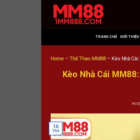
Skip
to
content
TRANG CHỦ
GIỚI THIỆU
Home
–
Thể Thao MM88
–
Kèo Nhà Cái
Kèo Nhà Cái MM88: 
POS
16
Th9