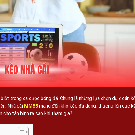
 biết trong cá cược bóng đá. Chúng là những lựa chọn dự đoán k
iên. Nhà cái
MM88
mang đến kho kèo đa dạng, thưởng lớn cực k
n cho tân binh ra sao khi tham gia?