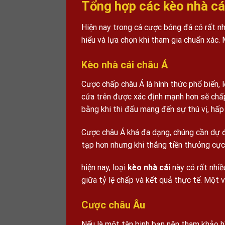
Tổng hợp các kèo nhà cá
Hiện nay trong cá cược bóng đá có rất nh
hiểu và lựa chọn khi tham gia chuẩn xác.
Kèo nhà cái châu Á
Cược chấp châu Á là hình thức phổ biến, l
cửa trên được xác định mạnh hơn sẽ chấp
bằng khi thi đấu mang đến sự thú vị, hấp
Cược châu Á khá đa dạng, chúng cần dự đo
tạp hơn nhưng khi thắng tiền thưởng cực 
hiện nay, loại
kèo nhà cái
này có rất nhiề
giữa tỷ lệ chấp và kết quả thực tế. Một v
Cược châu Âu
Nếu là một tân binh bạn nên tham khảo hì