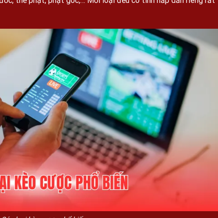
ước, thẻ phạt, phạt góc,… Mỗi loại đều có tính hấp dẫn riêng rất