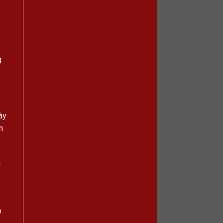
g
ày
m
g
p