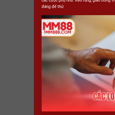
các cược phụ như: Kèo rung, giao bóng tr
đáng để thử.