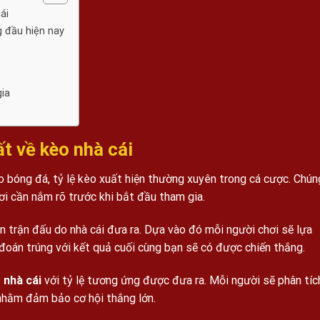
ái
g đầu hiện nay
gia
t về kèo nhà cái
o bóng đá, tỷ lệ kèo xuất hiện thường xuyên trong cá cược. Chún
ơi cần nắm rõ trước khi bắt đầu tham gia.
n trận đấu do nhà cái đưa ra. Dựa vào đó mỗi người chơi sẽ lựa
đoán trúng với kết quả cuối cùng bạn sẽ có được chiến thắng.
 nhà cái
với tỷ lệ tương ứng được đưa ra. Mỗi người sẽ phân tíc
 nhằm đảm bảo cơ hội thắng lớn.